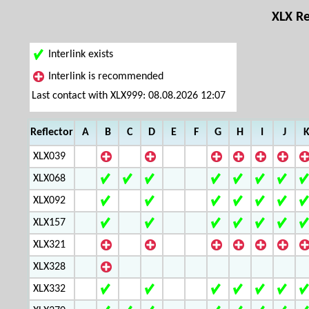
XLX Re
Interlink exists
Interlink is recommended
Last contact with XLX999: 08.08.2026 12:07
Reflector
A
B
C
D
E
F
G
H
I
J
XLX039
XLX068
XLX092
XLX157
XLX321
XLX328
XLX332